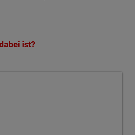
dabei ist?
ür vielseitige Nutzung Massiv gebaut inkl.