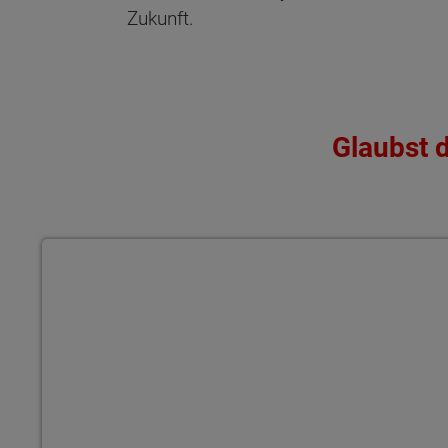
Zukunft.
Glaubst d
Energieeffizienz auf höchstem Niveau fertig zum