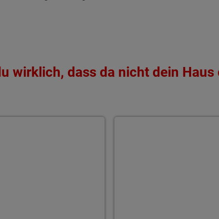
u wirklich, dass da nicht dein Haus 
 Einzug mit allen Extras
Flexibles Dachgeschoss f