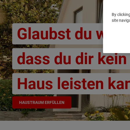
By clickin
site navig
Glaubst du wirkl
dass du dir kein
Haus leisten ka
HAUSTRAUM ERFÜLLEN