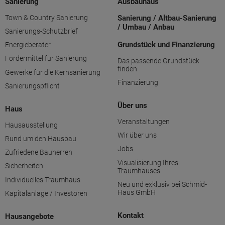
Sanierung
Ausbauhaus
Town & Country Sanierung
Sanierung / Altbau-Sanierung
/ Umbau / Anbau
Sanierungs-Schutzbrief
Grundstück und Finanzierung
Energieberater
Fördermittel für Sanierung
Das passende Grundstück
finden
Gewerke für die Kernsanierung
Finanzierung
Sanierungspflicht
Über uns
Haus
Veranstaltungen
Hausausstellung
Wir über uns
Rund um den Hausbau
Jobs
Zufriedene Bauherren
Visualisierung Ihres
Sicherheiten
Traumhauses
Individuelles Traumhaus
Neu und exklusiv bei Schmid-
Haus GmbH
Kapitalanlage / Investoren
Kontakt
Hausangebote