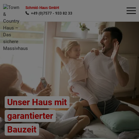
Schmid-Haus GmbH
+49 (0)7577 - 933 82 33
Wonach möchten Sie suchen?
Unser Haus mit
garantierter
Bauzeit