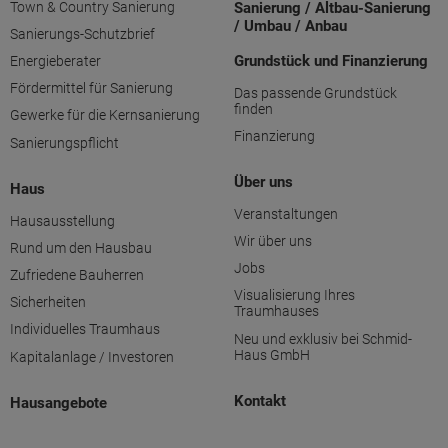
Town & Country Sanierung
Sanierung / Altbau-Sanierung
/ Umbau / Anbau
Sanierungs-Schutzbrief
Grundstück und Finanzierung
Energieberater
Fördermittel für Sanierung
Das passende Grundstück
finden
Gewerke für die Kernsanierung
Finanzierung
Sanierungspflicht
Über uns
Haus
Veranstaltungen
Hausausstellung
Wir über uns
Rund um den Hausbau
Jobs
Zufriedene Bauherren
Visualisierung Ihres
Sicherheiten
Traumhauses
Individuelles Traumhaus
Neu und exklusiv bei Schmid-
Haus GmbH
Kapitalanlage / Investoren
Kontakt
Hausangebote