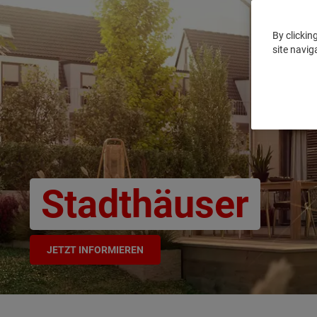
By clickin
site navig
Stadthäuser
JETZT INFORMIEREN