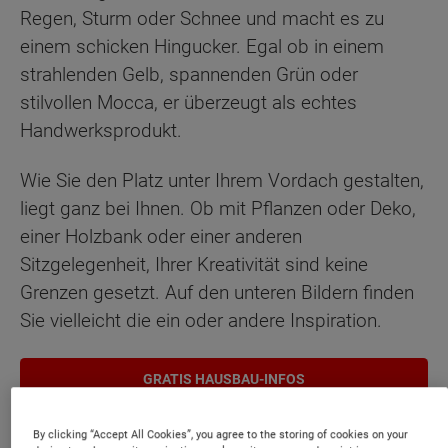
Regen, Sturm oder Schnee und macht es zu
einem schicken Hingucker. Egal ob in einem
strahlenden Gelb, spannenden Grün oder
stilvollen Mocca, er überzeugt als echtes
Handwerksprodukt.
Wie Sie den Platz unter Ihrem Vordach gestalten,
liegt ganz bei Ihnen. Ob mit Pflanzen oder Deko,
einer Holzbank oder einer anderen
Sitzgelegenheit, Ihrer Kreativität sind keine
Grenzen gesetzt. Auf den unteren Bildern finden
Sie vielleicht die ein oder andere Inspiration.
GRATIS HAUSBAU-INFOS
By clicking “Accept All Cookies”, you agree to the storing of cookies on your