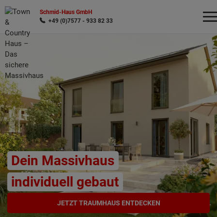
Schmid-Haus GmbH
+49 (0)7577 - 933 82 33
Wonach möchten Sie suchen?
Dein Massivhaus
individuell gebaut
JETZT TRAUMHAUS ENTDECKEN