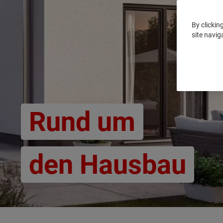
By clickin
site navig
Rund um
den Hausbau