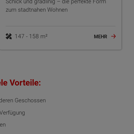
Schick und gradlinig – die perfekte Form
zum stadtnahen Wohnen
MEHR
e Vorteile:
anderen Geschossen
 Verfügung
nen