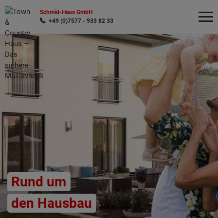
Schmid-Haus GmbH
+49 (0)7577 - 933 82 33
Wonach möchten Sie suchen?
Rund um
den Hausbau