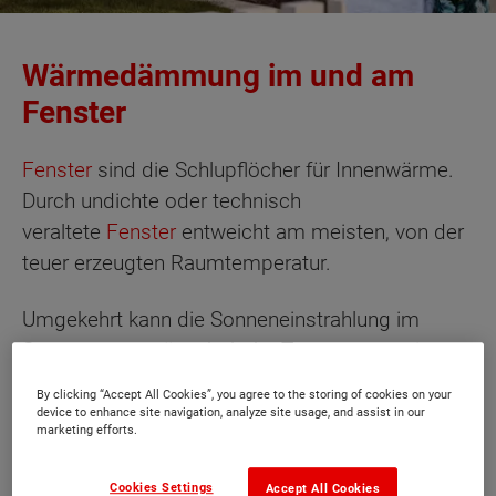
Wärmedämmung im und am
Fenster
Fenster
sind die Schlupflöcher für Innenwärme.
Durch undichte oder technisch
veraltete
Fenster
entweicht am meisten, von der
teuer erzeugten Raumtemperatur.
Umgekehrt kann die Sonneneinstrahlung im
Sommer unerwünscht hohe Temperaturen im
Innenraum erzeugen.
By clicking “Accept All Cookies”, you agree to the storing of cookies on your
device to enhance site navigation, analyze site usage, and assist in our
marketing efforts.
Gegen beides ist der Einbau moderner,
wärmegedämmter
Fenster
die richtige
Cookies Settings
Accept All Cookies