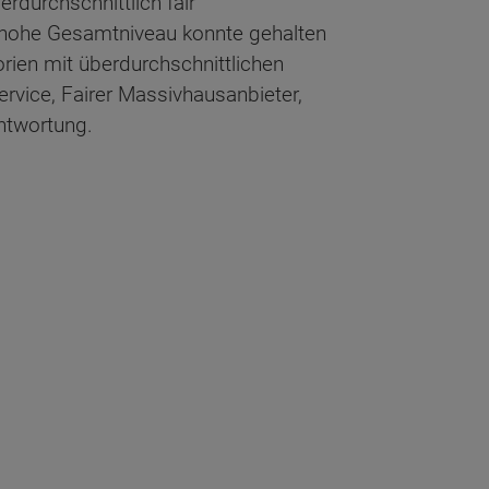
rdurchschnittlich fair
 hohe Gesamtniveau konnte gehalten
rien mit überdurchschnittlichen
rvice, Fairer Massivhausanbieter,
antwortung.