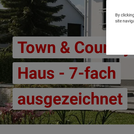
By clickin
site navig
Town & Country
Haus - 7-fach
ausgezeichnet