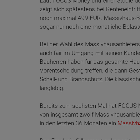
Laut FOCUS Money und einer Studie de
zeigt sich spätestens bei Renteneintri
noch maximal 499 EUR. Massivhaus-Besi
sogar nur noch eine monatliche Belas
Bei der Wahl des Massivhausanbieters 
auch fair im Umgang mit seinen Kunden
Bauherren haben für das gesamte Haus
Vorentscheidung treffen, die dann Gest
Schall- und Brandschutz. Die klassisch
langlebig.
Bereits zum sechsten Mal hat FOCUS 
von insgesamt zwölf Massivhausanbiet
in den letzten 36 Monaten ein
Massivh
Wonach möch