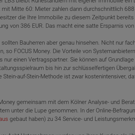
r LBS bleibt Ruheständlern mit eigener Immobilie ein
tt mit Mitte 60: Mieter zahlen dann durchschnittlich 6
tzer die Ihre Immobilie zu diesem Zeitpunkt bereits 
tung von 386 EUR. Das macht eine satte Ersparnis vo
sollten Bauherren aber genau hinsehen. Nicht nur fach
, so FOCUS Money. Die Vorteile von Systemanbietern f
 nur einen Vertragspartner. Sie können auf Grundlage
altungsspielraum bis hin zur schlüsselfertigen Überga
e Stein-auf-Stein-Methode ist zwar kostenintensiver, da
Money gemeinsam mit dem Kölner Analyse- und Beratu
ern unter die Lupe genommen. In der Online-Befragu
aus
gebaut haben) zu 34 Service- und Leistungsmerkm
ten Sie suchen?