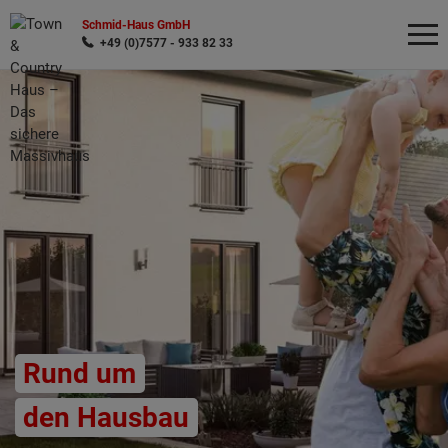
Schmid-Haus GmbH
+49 (0)7577 - 933 82 33
Wonach möchten Sie suchen?
Rund um
den Hausbau