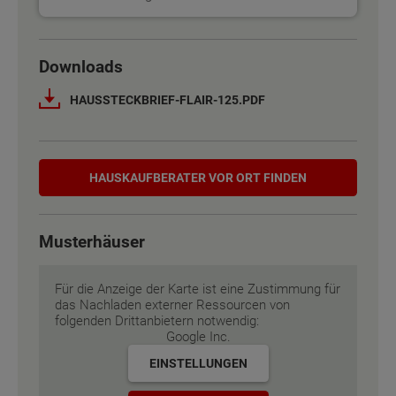
Basisinformation
Basisinformation
Downloads
Netto-Raumfläche nach DIN 277
Netto-Raumfläche nach DIN 277
123 - 136 m²
123 - 136 m²
HAUSSTECKBRIEF-FLAIR-125.PDF
Etagen
Etagen
2
2
Hauskaufberater
Außenmaße
Außenmaße
8.75 m x 9.75 m
8.75 m x 9.75 m
HAUSKAUF­BERATER VOR ORT FINDEN
Energiestandard
Energiestandard
EH 55 GEG
EH 55 GEG
Musterhäuser
Inklusivausstattung
Inklusivausstattung
Für die Anzeige der Karte ist eine Zustimmung für
das Nachladen externer Ressourcen von
folgenden Drittanbietern notwendig:
Google Inc.
EINSTELLUNGEN