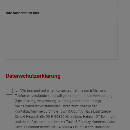
Bad
Bad
Ihre Nachricht an uns
Flur
Flur
Abstellraum
Abstellraum
Arbeiten
Netto-Raumfläche
52.96
Netto-Raumfläche
53.13
Datenschutzerklärung
Ich/Wir bin/sind mit einer Kontaktaufnahme per E-Mail und
Telefon einverstanden und willige(n) hiermit in die Verarbeitung
(Speicherung, Verwendung, Nutzung und Übermittlung)
meiner/unserer vorstehenden Daten zum Zwecke der
Kontaktaufnahme durch die Town & Country Haus Lizenzgeber
GmbH, Hauptstraße 90 E, 99820 Hörselberg-Hainich OT Behringen
und deren Partnerunternehmen ( Town & Country Kundenservice
GmbH, Schmidtstedter Str. 34, 99084 Erfurt, Lizenz- und/oder