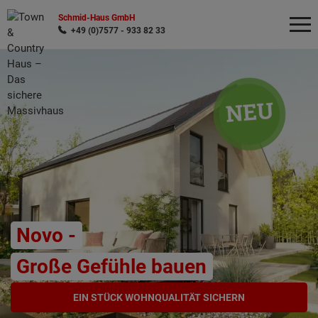
Schmid-Haus GmbH
+49 (0)7577 - 933 82 33
Wonach möchten Sie suchen?
Novo -
Große Gefühle bauen
EIN STÜCK WOHNQUALITÄT SICHERN