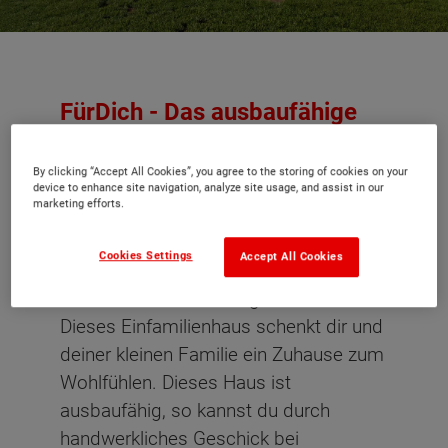
FürDich - Das ausbaufähige
und flexible Massivhaus
By clicking “Accept All Cookies”, you agree to the storing of cookies on your
device to enhance site navigation, analyze site usage, and assist in our
marketing efforts.
FürDich! Angefangen vom cleveren
Grundriss, über den großzügigen
Cookies Settings
Accept All Cookies
Wohnbereich mit Panoramafenster bis
hin zur Galerie im Dachgeschoss.
Dieses Einfamilienhaus schenkt dir und
deiner kleinen Familie ein Zuhause zum
Wohlfühlen.​​​​​​ Dieses Haus ist
ausbaufähig, so kannst du durch
handwerkliches Geschick bei