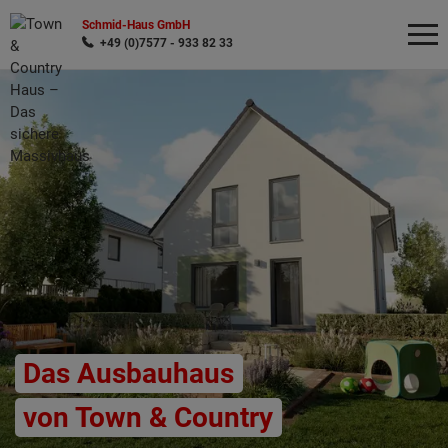
Schmid-Haus GmbH
+49 (0)7577 - 933 82 33
Wonach möchten Sie suchen?
Das Ausbauhaus
von Town & Country