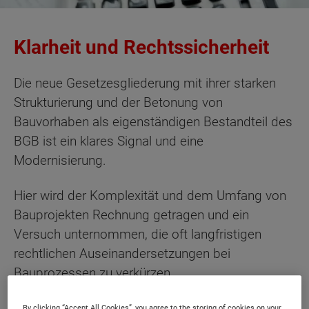
Klarheit und Rechtssicherheit
Die neue Gesetzesgliederung mit ihrer starken
Strukturierung und der Betonung von
Bauvorhaben als eigenständigen Bestandteil des
BGB ist ein klares Signal und eine
Modernisierung.
Hier wird der Komplexität und dem Umfang von
Bauprojekten Rechnung getragen und ein
Versuch unternommen, die oft langfristigen
rechtlichen Auseinandersetzungen bei
Bauprozessen zu verkürzen.
By clicking “Accept All Cookies”, you agree to the storing of cookies on your