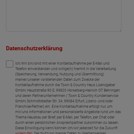
Datenschutzerklärung
Ich/Wir bin/sind mit einer Kontaktaufnahme per E-Mail und
Telefon einverstanden und willige(n) hiermit in die Verarbeitung
(Speicherung, Verwendung, Nutzung und Übermittlung)
meiner/unserer vorstehenden Daten zum Zwecke der
Kontaktaufnahme durch die Town & Country Haus Lizenzgeber
GmbH, Hauptstraße 90 E, 99820 Hörselberg-Hainich OT Behringen
und deren Partnerunternehmen ( Town & Country Kundenservice
GmbH, Schmidtstedter Str. 34, 99084 Erfurt, Lizenz- und/oder
Franchise-Partner) ein. Eine Kontaktaufnahme erfolgt nur, um
mir/uns Informationen und personalisierte Angebote rund um das
Thema Hausbau per Brief, per E-Mail, per Telefon, per Chat oder
durch einen persönlichen Ansprechpartner zukommen zu lassen.
Diese Einwilligung kann/können ich/wir jederzeit für die Zukunft
widerrufen
. Der Nutzung meiner Daten zu Werbezwecken