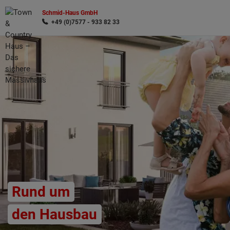
Schmid-Haus GmbH
+49 (0)7577 - 933 82 33
Wonach möchten Sie suchen?
Rund um
den Hausbau