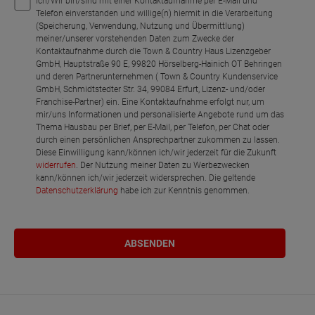
Ich/Wir bin/sind mit einer Kontaktaufnahme per E-Mail und
Telefon einverstanden und willige(n) hiermit in die Verarbeitung
(Speicherung, Verwendung, Nutzung und Übermittlung)
meiner/unserer vorstehenden Daten zum Zwecke der
Kontaktaufnahme durch die Town & Country Haus Lizenzgeber
GmbH, Hauptstraße 90 E, 99820 Hörselberg-Hainich OT Behringen
und deren Partnerunternehmen ( Town & Country Kundenservice
GmbH, Schmidtstedter Str. 34, 99084 Erfurt, Lizenz- und/oder
Franchise-Partner) ein. Eine Kontaktaufnahme erfolgt nur, um
mir/uns Informationen und personalisierte Angebote rund um das
Thema Hausbau per Brief, per E-Mail, per Telefon, per Chat oder
durch einen persönlichen Ansprechpartner zukommen zu lassen.
Diese Einwilligung kann/können ich/wir jederzeit für die Zukunft
widerrufen
. Der Nutzung meiner Daten zu Werbezwecken
kann/können ich/wir jederzeit widersprechen. Die geltende
Datenschutzerklärung
habe ich zur Kenntnis genommen.