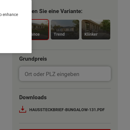
Wählen Sie eine Variante:
 to enhance
Elegance
Trend
Klinker
Grundpreis
Downloads
HAUSSTECKBRIEF-BUNGALOW-131.PDF