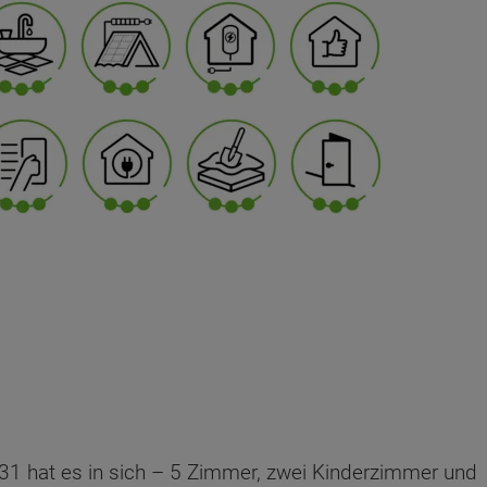
31 hat es in sich – 5 Zimmer, zwei Kinderzimmer und