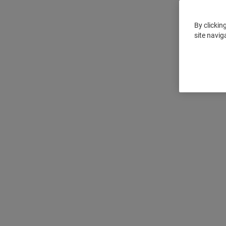
By clickin
site navig