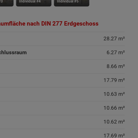
#3
Individual #4
Individual #5
aumfläche nach DIN 277 Erdgeschoss
28.27 m²
chlussraum
6.27 m²
8.66 m²
17.79 m²
10.63 m²
10.66 m²
10.62 m²
17.69 m²