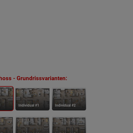
oss - Grundrissvarianten:
Individual #1
Individual #2