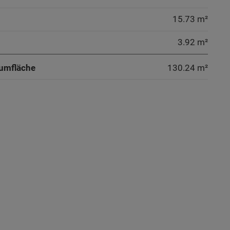
15.73 m²
3.92 m²
umfläche
130.24
m²
ammer
ammer
ammer
g