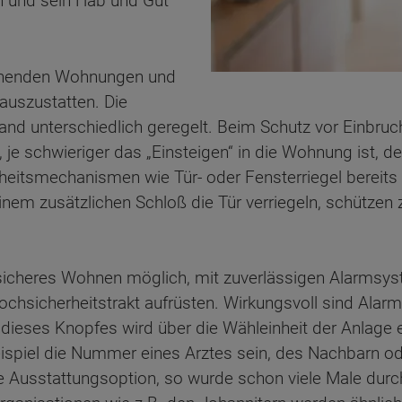
h und sein Hab und Gut
tehenden Wohnungen und
uszustatten. Die
and unterschiedlich geregelt. Beim Schutz vor Einbruc
je schwieriger das „Einsteigen“ in die Wohnung ist, de
heitsmechanismen wie Tür- oder Fensterriegel bereits 
nem zusätzlichen Schloß die Tür verriegeln, schützen zu
sicheres Wohnen möglich, mit zuverlässigen Alarmsyst
ochsicherheitstrakt aufrüsten. Wirkungsvoll sind Alar
dieses Knopfes wird über die Wähleinheit der Anlage 
piel die Nummer eines Arztes sein, des Nachbarn od
he Ausstattungsoption, so wurde schon viele Male durc