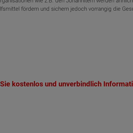
rganisationen wie z.B. den Johannitern werden ähnliche
smittel fördern und sichern jedoch vorrangig die Ges
ten Sie suchen?
Sie kostenlos und unverbindlich Informat