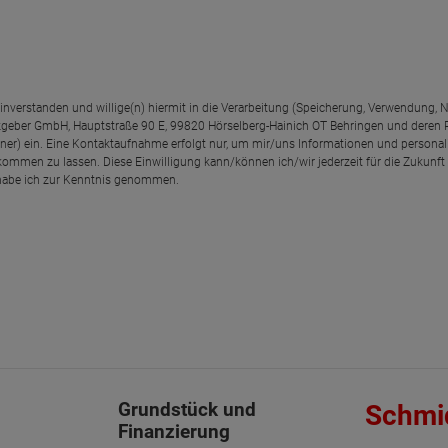
einverstanden und willige(n) hiermit in die Verarbeitung (Speicherung, Verwendun
geber GmbH, Hauptstraße 90 E, 99820 Hörselberg-Hainich OT Behringen und deren
rtner) ein. Eine Kontaktaufnahme erfolgt nur, um mir/uns Informationen und personal
kommen zu lassen. Diese Einwilligung kann/können ich/wir jederzeit für die Zukunft
abe ich zur Kenntnis genommen.
Grundstück und
Schmi
Finanzierung