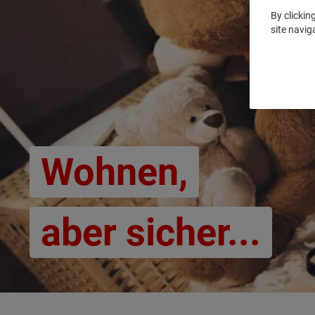
By clickin
site navig
Wohnen,
aber sicher...