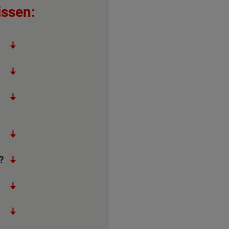
issen:
?