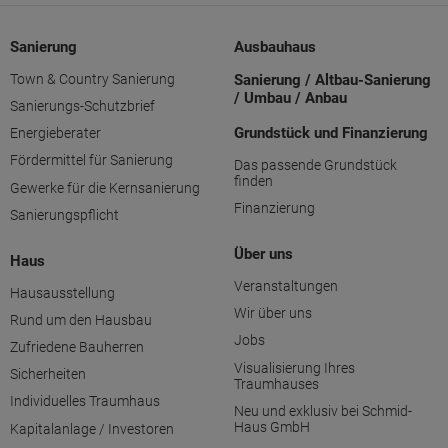
Sanierung
Ausbauhaus
Town & Country Sanierung
Sanierung / Altbau-Sanierung
/ Umbau / Anbau
Sanierungs-Schutzbrief
Grundstück und Finanzierung
Energieberater
Fördermittel für Sanierung
Das passende Grundstück
finden
Gewerke für die Kernsanierung
Finanzierung
Sanierungspflicht
Über uns
Haus
Veranstaltungen
Hausausstellung
Wir über uns
Rund um den Hausbau
Jobs
Zufriedene Bauherren
Visualisierung Ihres
Sicherheiten
Traumhauses
Individuelles Traumhaus
Neu und exklusiv bei Schmid-
Haus GmbH
Kapitalanlage / Investoren