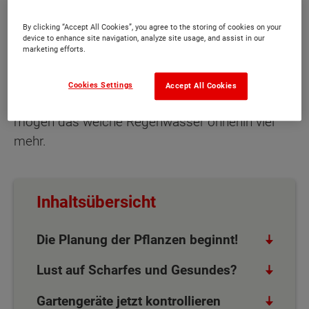
sind, werden sie wieder angestellt. Wasser ist
das wichtigste Element im
Garten
. Deshalb
By clicking “Accept All Cookies”, you agree to the storing of cookies on your
device to enhance site navigation, analyze site usage, and assist in our
sollten jetzt auch die Regentonnen kurz überprüft
marketing efforts.
werden. Wer sie über den Winter in das
Gerätehaus gestellt hat, holt sie jetzt raus, um
Cookies Settings
Accept All Cookies
bereits Regenwasser zu sammeln. Die Pflanzen
mögen das weiche Regenwasser ohnehin viel
mehr.
Inhaltsübersicht
Die Planung der Pflanzen beginnt!
Lust auf Scharfes und Gesundes?
Gartengeräte jetzt kontrollieren